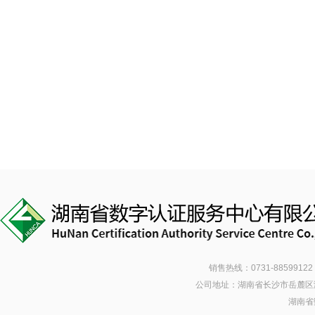
销售热线：0731-88599122 
公司地址：湖南省长沙市岳麓区潇湘南
湖南省数