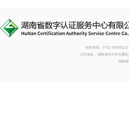
销售热线：0731-88599122 
公司地址：湖南省长沙市岳麓区潇湘南
湖南省数