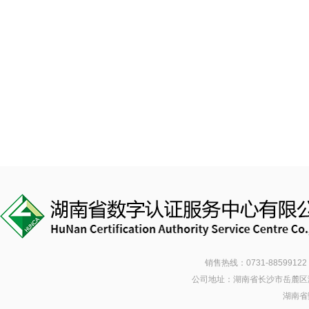
销售热线：0731-88599122 
公司地址：湖南省长沙市岳麓区潇湘南
湖南省数